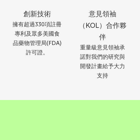
創新技術
意見領袖
擁有超過330項註冊
（KOL）合作夥
專利及眾多美國食
伴
品藥物管理局(FDA)
重量級意見領袖承
許可證。
諾對我們的研究與
開發計畫給予大力
支持