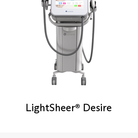
LightSheer
Desire
®