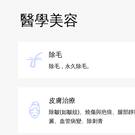
醫學美容
除毛
除毛，永久除毛。
皮膚治療
除皺(如皺紋)、燒傷與疤痕、腿部
澱、血管病變、除刺青