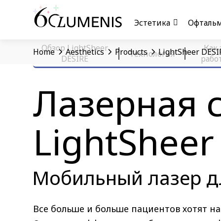
Эстетика
Офтальм
Обзор LightSheer
Как 
Home
Aesthetics
Products
LightSheer DESI
Технология
DESIRE
рабо
Лазерная 
LightShee
Мобильный лазер д
Все больше и больше пациентов хотят н