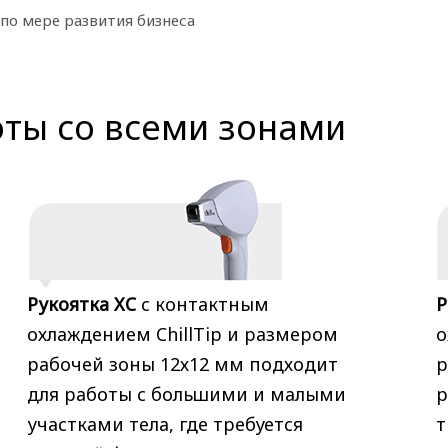
по мере развития бизнеса
оты со всеми зонами
Рукоятка XC
с контактным
Р
охлаждением ChillTip и размером
о
рабочей зоны 12х12 мм подходит
р
для работы с большими и малыми
р
участками тела, где требуется
т