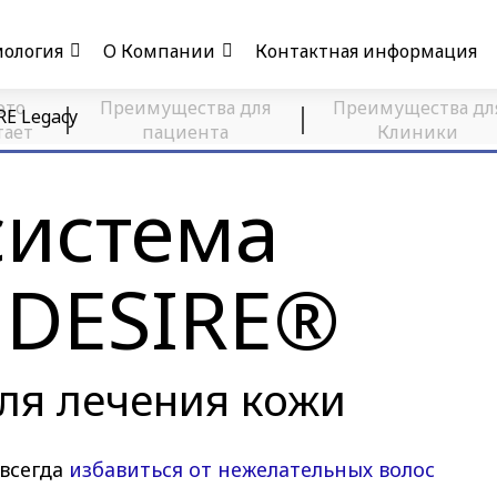
ология
О Компании
Контактная информация
это
Преимущества для
Преимущества дл
RE Legacy
тает
пациента
Клиники
система
r DESIRE®
ля лечения кожи
авсегда
избавиться от нежелательных волос