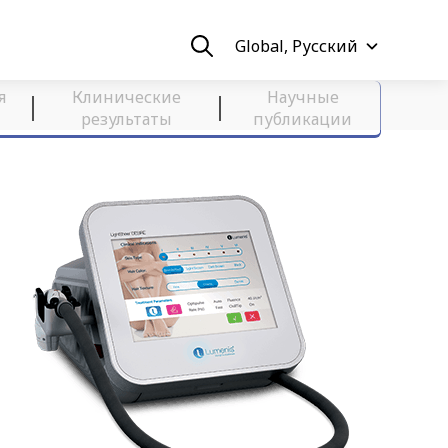
Global, Русский
я
Клинические
Научные
результаты
публикации