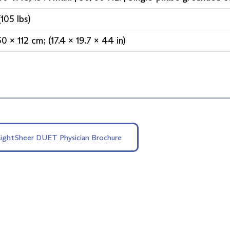
105 lbs)
0 x 112 cm; (17.4 x 19.7 x 44 in)
LightSheer DUET Physician Brochure