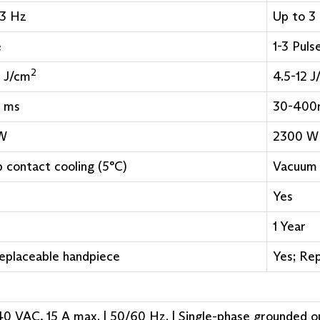
 3 Hz
Up to 3
e
1-3 Puls
2
0 J/cm
4.5-12 J
 ms
30-400
 W
2300 W
ip contact cooling (5°C)
Vacuum a
Yes
1 Year
eplaceable handpiece
Yes; Re
0 VAC, 15 A max. | 50/60 Hz. | Single-phase grounded o