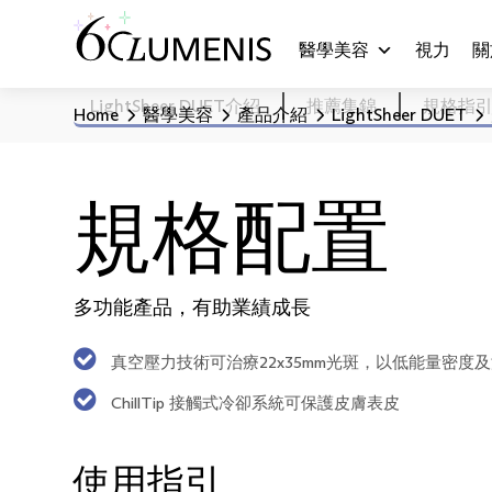
醫學美容
視力
關
LightSheer DUET介紹
推薦集錦
規格指
Home
醫學美容
產品介紹
LightSheer DUET
規格配置
多功能產品，有助業績成長
真空壓力技術可治療22x35mm光斑，以低能量密
ChillTip 接觸式冷卻系統可保護皮膚表皮
使用指引