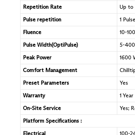
Repetition Rate
Up to
Pulse repetition
1 Puls
Fluence
10-10
Pulse Width(OptiPulse)
5-400
Peak Power
1600
Comfort Management
Chillt
Preset Parameters
Yes
Warranty
1 Year
On-Site Service
Yes; R
Platform Specifications :
Electrical
100-24