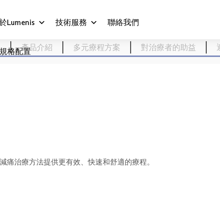
於Lumenis
技術服務
聯絡我們
引
產品介紹
多元療程方案
對治療者的助益
規格配置
度及減痛治療方法提供更有效、快速和舒適的療程。