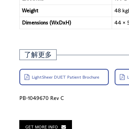
Weight
48 kg(
Dimensions (WxDxH)
44 x 5
了解更多
LightSheer DUET Patient Brochure
PB-1049670 Rev C
GET MORE INFO