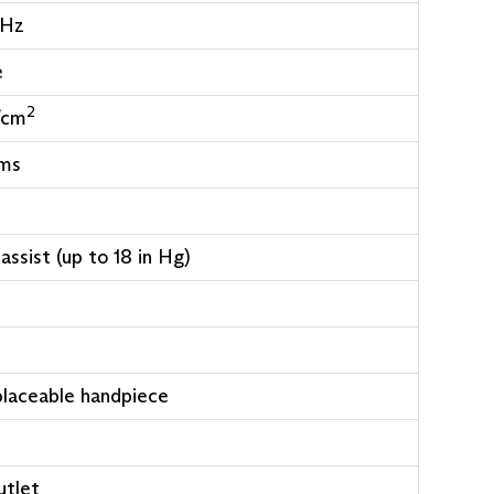
 Hz
e
2
/cm
ms
ssist (up to 18 in Hg)
placeable handpiece
utlet