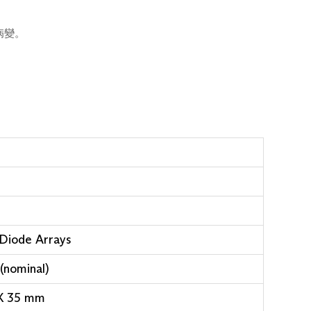
病變。
Diode Arrays
(nominal)
X 35 mm